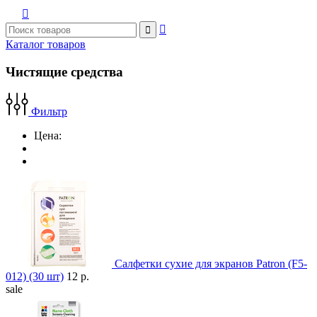



Каталог товаров
Чистящие средства
Фильтр
Цена:
Салфетки сухие для экранов Patron (F5-
012) (30 шт)
12 р.
sale