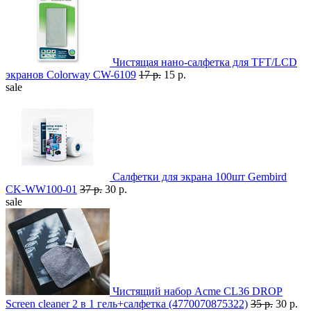
Чистящая нано-салфетка для TFT/LCD
экранов Colorway CW-6109
17 р.
15 р.
sale
Салфетки для экрана 100шт Gembird
CK-WW100-01
37 р.
30 р.
sale
Чистящий набор Acme CL36 DROP
Screen cleaner 2 в 1 гель+салфетка (4770070875322)
35 р.
30 р.