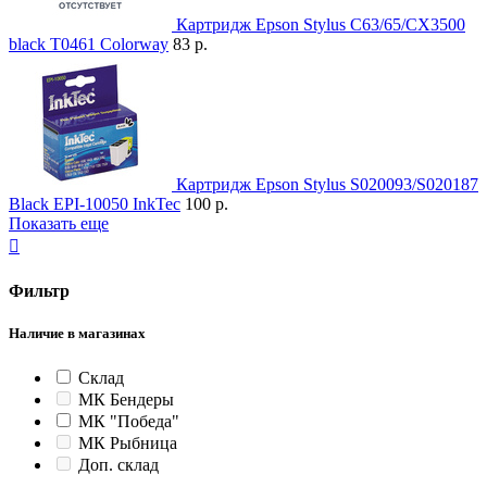
Картридж Epson Stylus C63/65/CX3500
black T0461 Colorway
83 р.
Картридж Epson Stylus S020093/S020187
Black EPI-10050 InkTec
100 р.
Показать еще

Фильтр
Наличие в магазинах
Склад
МК Бендеры
МК "Победа"
МК Рыбница
Доп. склад