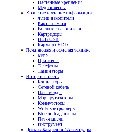
Настенные крепления
Медиаплееры
Хранение и чтение информации
Флэш-накопители
Карты памяти
Внешние накопители
Картридеры
HUB USB
Карманы HDD
Печатающая и офисная техника
МФУ
Принтеры
Телефоны
Ламинаторы
Интернет и сеть
Коннекторы
Сетевой кабель
Патч-корды
Маршрутизаторы
Коммутаторы
Wi-Fi контроллеры
Bluetooth адаптеры
Патч-панели
Инструмент
Диски / Батарейки / Аксессуары