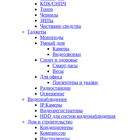
КПК/СНПЧ
Тонер
Чернила
ЗИПы
Чистящие средства
Гаджеты
Моноподы
Умный дом
Камеры
Видеозвонки
Спорт и здоровье
Смарт-часы
Весы
Для офиса
Презентеры и указки
Радиостанции
Освещение
Видеонаблюдение
IP Камеры
Видеорегистраторы
HDD для систем видеонаблюдения
Дом и строительство
Кондиционеры
Компрессор
Инструменты