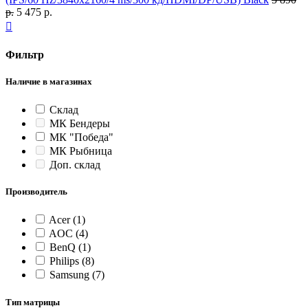
р.
5 475 р.

Фильтр
Наличие в магазинах
Склад
МК Бендеры
МК "Победа"
МК Рыбница
Доп. склад
Производитель
Acer
(1)
AOC
(4)
BenQ
(1)
Philips
(8)
Samsung
(7)
Тип матрицы