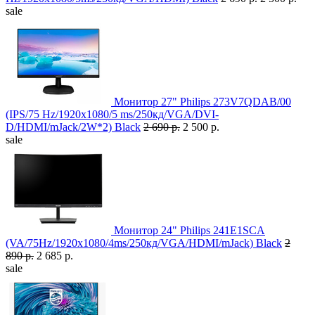
sale
Монитор 27" Philips 273V7QDAB/00
(IPS/75 Hz/1920x1080/5 ms/250кд/VGA/DVI-
D/HDMI/mJack/2W*2) Black
2 690 р.
2 500 р.
sale
Монитор 24" Philips 241E1SCA
(VA/75Hz/1920x1080/4ms/250кд/VGA/HDMI/mJack) Black
2
890 р.
2 685 р.
sale