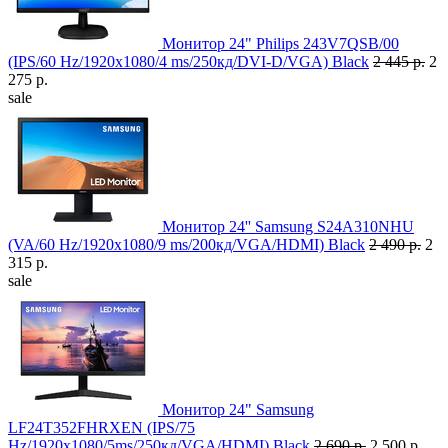
Монитор 24" Philips 243V7QSB/00
(IPS/60 Hz/1920x1080/4 ms/250кд/DVI-D/VGA) Black
2 445 р.
2
275 р.
sale
Монитор 24'' Samsung S24A310NHU
(VA/60 Hz/1920x1080/9 ms/200кд/VGA/HDMI) Black
2 490 р.
2
315 р.
sale
Монитор 24" Samsung
LF24T352FHRXEN (IPS/75
Hz/1920x1080/5ms/250кд/VGA/HDMI) Black
2 690 р.
2 500 р.