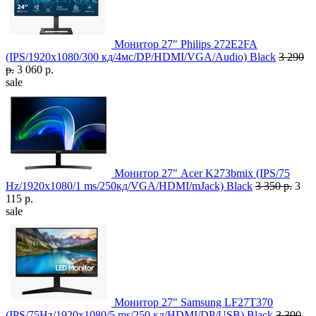
Монитор 27" Philips 272E2FA
(IPS/1920x1080/300 кд/4мс/DP/HDMI/VGA/Audio) Black
3 290
р.
3 060 р.
sale
Монитор 27" Acer K273bmix (IPS/75
Hz/1920x1080/1 ms/250кд/VGA/HDMI/mJack) Black
3 350 р.
3
115 р.
sale
Монитор 27" Samsung LF27T370
(IPS/75Hz/1920x1080/5 ms/250 кд/HDMI/DP/USB) Black
3 390