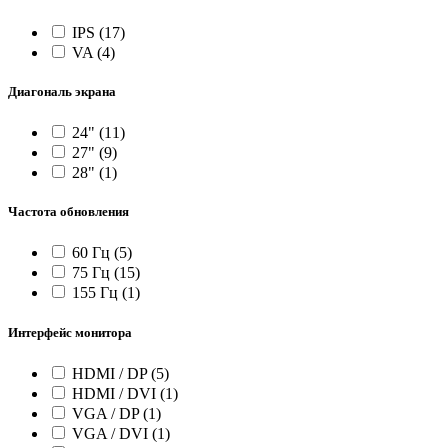
IPS
(17)
VA
(4)
Диагональ экрана
24"
(11)
27"
(9)
28"
(1)
Частота обновления
60 Гц
(5)
75 Гц
(15)
155 Гц
(1)
Интерфейс монитора
HDMI / DP
(5)
HDMI / DVI
(1)
VGA / DP
(1)
VGA / DVI
(1)