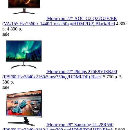
Монитор 27" AOC G2 Q27G2E/BK
(VA/155 Hz/2560 x 1440/1 ms/250кд/HDMI/DP) Black/Red
4 800
р.
4 800 р.
sale
Монитор 27" Philips 276E8VJSB/00
(IPS/60 Hz/3840x2160/5 ms/350кд/HDMI/DP) Black
5 790 р.
5
380 р.
sale
Монитор 28" Samsung LU28R550
(IPS/60 Hz/3840x2160/4 ms/300 кд/HDMI/DP/USB) Black
5 890