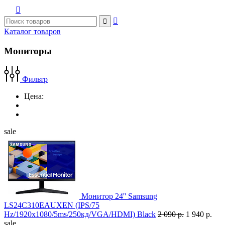



Каталог товаров
Мониторы
Фильтр
Цена:
sale
Монитор 24'' Samsung
LS24C310EAUXEN (IPS/75
Hz/1920x1080/5ms/250кд/VGA/HDMI) Black
2 090 р.
1 940 р.
sale