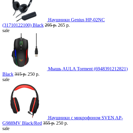
Наушники Genius HP-02NC
(31710122100) Black
295 р.
265 р.
sale
Мышь AULA Torment (6948391212821)
Black
315 р.
250 р.
sale
Наушники с микрофоном SVEN AP-
G988MV Black/Red
355 р.
250 р.
sale