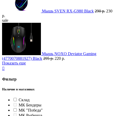
Мышь SVEN RX-G980 Black
290 р.
230
р.
sale
Мышь NOXO Deviator Gaming
(4770070881927) Black
295 р.
220 р.
Показать еще

Фильтр
Наличие в магазинах
Склад
МК Бендеры
МК "Победа"
МК Рыбница