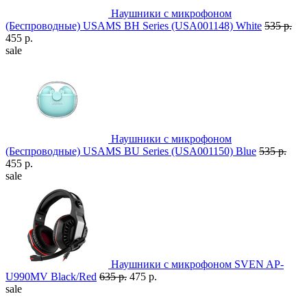
Наушники с микрофоном
(Беспроводные) USAMS BH Series (USA001148) White
535 р.
455 р.
sale
Наушники с микрофоном
(Беспроводные) USAMS BU Series (USA001150) Blue
535 р.
455 р.
sale
Наушники с микрофоном SVEN AP-
U990MV Black/Red
635 р.
475 р.
sale