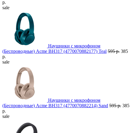
р.
sale
Наушники с микрофоном
(Беспроводные) Acme BH317 (4770070882177) Teal
595 р.
385
р.
sale
Наушники с микрофоном
(Беспроводные) Acme BH317 (4770070882214) Sand
595 р.
385
р.
sale