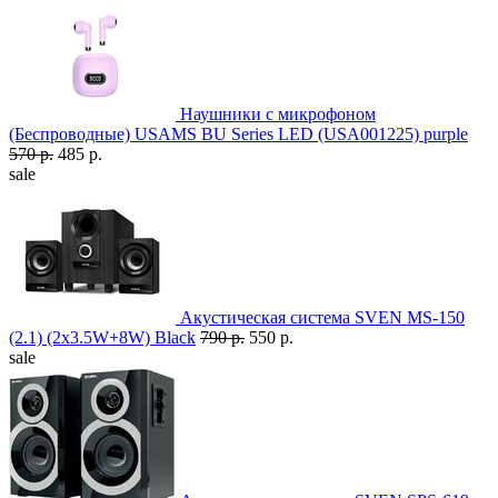
Наушники с микрофоном
(Беспроводные) USAMS BU Series LED (USA001225) purple
570 р.
485 р.
sale
Акустическая система SVEN MS-150
(2.1) (2x3.5W+8W) Black
790 р.
550 р.
sale