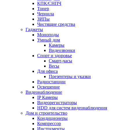
КПК/СНПЧ
Тонер
Чернила
ЗИПы
Чистящие средства
Гаджеты
Моноподы
Умный дом
Камеры
Видеозвонки
Спорт и здоровье
Смарт-часы
Весы
Для офиса
Презентеры и указки
Радиостанции
Освещение
Видеонаблюдение
IP Камеры
Видеорегистраторы
HDD для систем видеонаблюдения
Дом и строительство
Кондиционеры
Компрессор
Инструменты