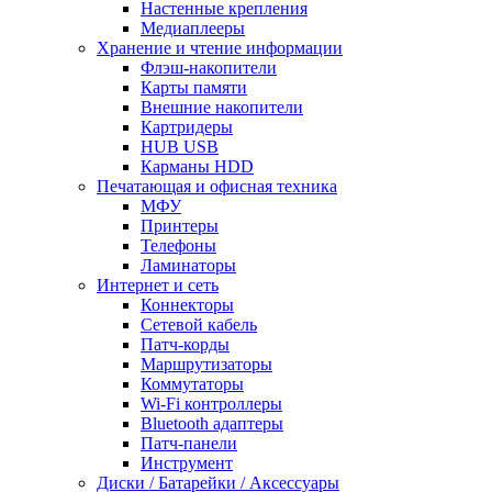
Настенные крепления
Медиаплееры
Хранение и чтение информации
Флэш-накопители
Карты памяти
Внешние накопители
Картридеры
HUB USB
Карманы HDD
Печатающая и офисная техника
МФУ
Принтеры
Телефоны
Ламинаторы
Интернет и сеть
Коннекторы
Сетевой кабель
Патч-корды
Маршрутизаторы
Коммутаторы
Wi-Fi контроллеры
Bluetooth адаптеры
Патч-панели
Инструмент
Диски / Батарейки / Аксессуары