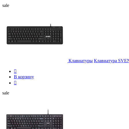
sale
Клавиатуры
Клавиатура SVE

В корзину

sale