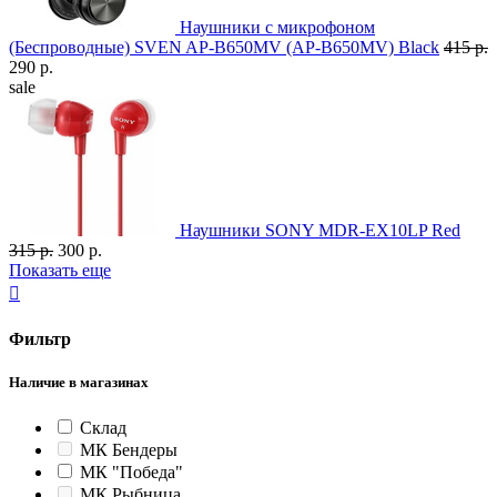
Наушники с микрофоном
(Беспроводные) SVEN AP-B650MV (AP-B650MV) Black
415 р.
290 р.
sale
Наушники SONY MDR-EX10LP Red
315 р.
300 р.
Показать еще

Фильтр
Наличие в магазинах
Склад
МК Бендеры
МК "Победа"
МК Рыбница