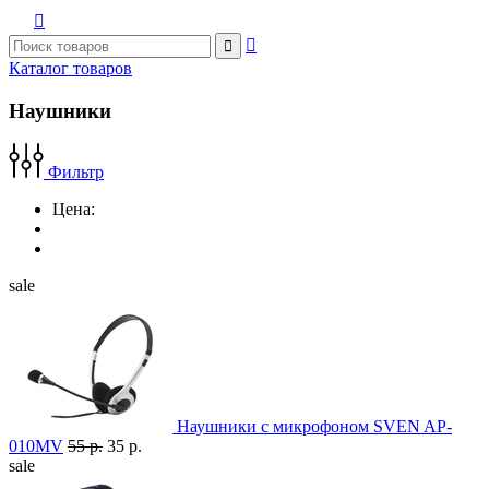



Каталог товаров
Наушники
Фильтр
Цена:
sale
Наушники с микрофоном SVEN AP-
010MV
55 р.
35 р.
sale