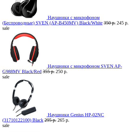
Наушники с микрофоном
(Беспроводные) SVEN (AP-B450MV) Black/White
350 р.
245 р.
sale
Наушники с микрофоном SVEN AP-
G988MV Black/Red
355 р.
250 р.
sale
Наушники Genius HP-02NC
(31710122100) Black
295 р.
265 р.
sale