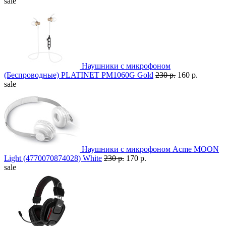
sale
Наушники с микрофоном
(Беспроводные) PLATINET PM1060G Gold
230 р.
160 р.
sale
Наушники с микрофоном Acme MOON
Light (4770070874028) White
230 р.
170 р.
sale