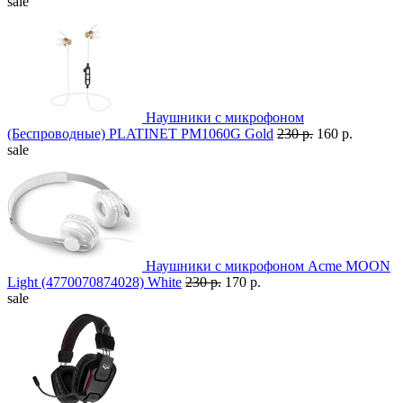
sale
Наушники с микрофоном
(Беспроводные) PLATINET PM1060G Gold
230 р.
160 р.
sale
Наушники с микрофоном Acme MOON
Light (4770070874028) White
230 р.
170 р.
sale