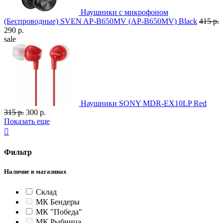
Наушники с микрофоном
(Беспроводные) SVEN AP-B650MV (AP-B650MV) Black
415 р.
290 р.
sale
Наушники SONY MDR-EX10LP Red
315 р.
300 р.
Показать еще

Фильтр
Наличие в магазинах
Склад
МК Бендеры
МК "Победа"
МК Рыбница