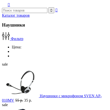



Каталог товаров
Наушники
Фильтр
Цена:
sale
Наушники с микрофоном SVEN AP-
010MV
55 р.
35 р.
sale