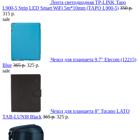
Лента светодиодная TP-LINK Tapo
L900-5 Strip LED Smart WiFi 5m*10mm (TAPO L900-5)
350 р.
315 р.
sale
Чехол для планшета 9.7" Elecom (12215)
Blue
365 р.
325 р.
sale
Чехол для планшета 8" Tucano LATO
TAB-LUNI8 Black
365 р.
325 р.