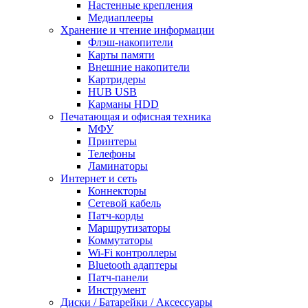
Настенные крепления
Медиаплееры
Хранение и чтение информации
Флэш-накопители
Карты памяти
Внешние накопители
Картридеры
HUB USB
Карманы HDD
Печатающая и офисная техника
МФУ
Принтеры
Телефоны
Ламинаторы
Интернет и сеть
Коннекторы
Сетевой кабель
Патч-корды
Маршрутизаторы
Коммутаторы
Wi-Fi контроллеры
Bluetooth адаптеры
Патч-панели
Инструмент
Диски / Батарейки / Аксессуары