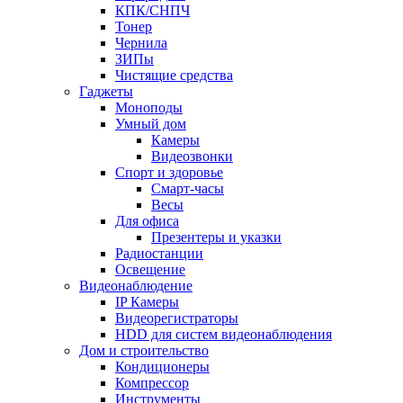
КПК/СНПЧ
Тонер
Чернила
ЗИПы
Чистящие средства
Гаджеты
Моноподы
Умный дом
Камеры
Видеозвонки
Спорт и здоровье
Смарт-часы
Весы
Для офиса
Презентеры и указки
Радиостанции
Освещение
Видеонаблюдение
IP Камеры
Видеорегистраторы
HDD для систем видеонаблюдения
Дом и строительство
Кондиционеры
Компрессор
Инструменты