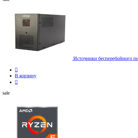
Источники бесперебойного п

В корзину

sale