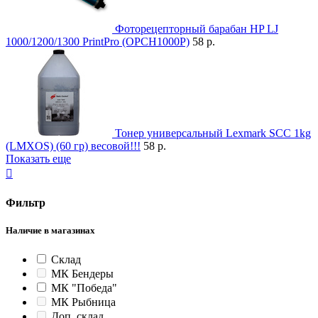
Фоторецепторный барабан HP LJ
1000/1200/1300 PrintPro (OPCH1000P)
58 р.
Тонер универсальный Lexmark SCC 1kg
(LMXOS) (60 гр) весовой!!!
58 р.
Показать еще

Фильтр
Наличие в магазинах
Склад
МК Бендеры
МК "Победа"
МК Рыбница
Доп. склад