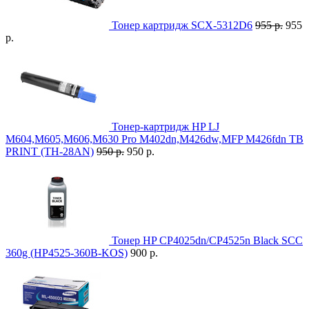
Тонер картридж SCX-5312D6
955 р.
955
р.
Тонер-картридж HP LJ
M604,M605,M606,M630 Pro M402dn,M426dw,MFP M426fdn TB
PRINT (TH-28AN)
950 р.
950 р.
Тонер HP CP4025dn/CP4525n Black SCC
360g (HP4525-360B-KOS)
900 р.