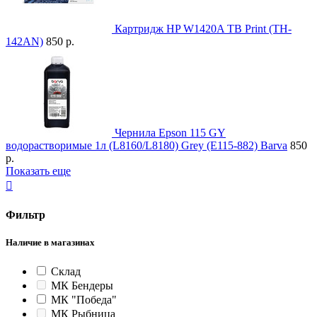
Картридж HP W1420A TB Print (TH-
142AN)
850 р.
Чернила Epson 115 GY
водорастворимые 1л (L8160/L8180) Grey (E115-882) Barva
850
р.
Показать еще

Фильтр
Наличие в магазинах
Склад
МК Бендеры
МК "Победа"
МК Рыбница