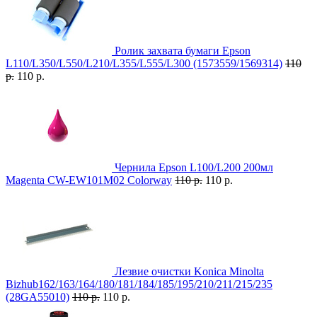
Ролик захвата бумаги Epson
L110/L350/L550/L210/L355/L555/L300 (1573559/1569314)
110
р.
110 р.
Чернила Epson L100/L200 200мл
Magenta CW-EW101M02 Colorway
110 р.
110 р.
Лезвие очистки Konica Minolta
Bizhub162/163/164/180/181/184/185/195/210/211/215/235
(28GA55010)
110 р.
110 р.