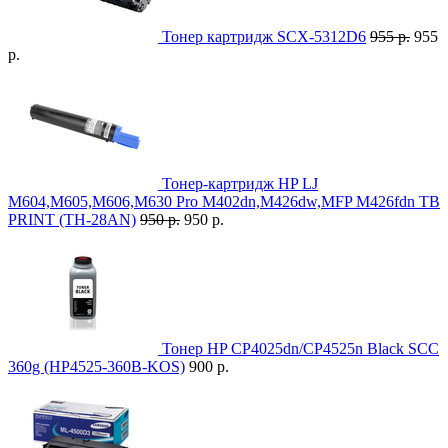
Тонер картридж SCX-5312D6
955 р.
955
р.
Тонер-картридж HP LJ
M604,M605,M606,M630 Pro M402dn,M426dw,MFP M426fdn TB
PRINT (TH-28AN)
950 р.
950 р.
Тонер HP CP4025dn/CP4525n Black SCC
360g (HP4525-360B-KOS)
900 р.