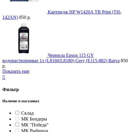
Картридж HP W1420A TB Print (TH-
142AN)
850 р.
Чернила Epson 115 GY
водорастворимые 1л (L8160/L8180) Grey (E115-882) Barva
850
р.
Показать еще

Фильтр
Наличие в магазинах
Склад
МК Бендеры
МК "Победа"
МК Рыбница