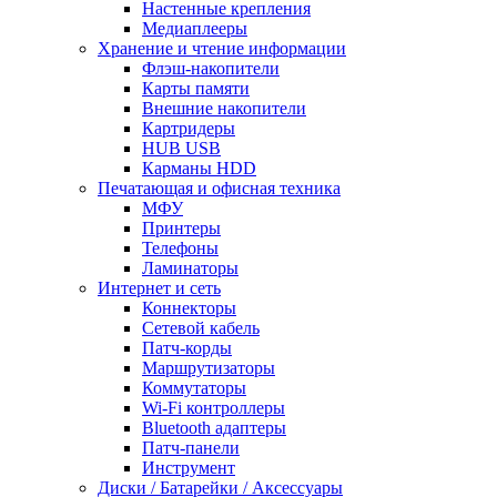
Настенные крепления
Медиаплееры
Хранение и чтение информации
Флэш-накопители
Карты памяти
Внешние накопители
Картридеры
HUB USB
Карманы HDD
Печатающая и офисная техника
МФУ
Принтеры
Телефоны
Ламинаторы
Интернет и сеть
Коннекторы
Сетевой кабель
Патч-корды
Маршрутизаторы
Коммутаторы
Wi-Fi контроллеры
Bluetooth адаптеры
Патч-панели
Инструмент
Диски / Батарейки / Аксессуары