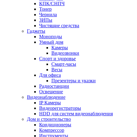
КПК/СНПЧ
Тонер
Чернила
ЗИПы
Чистящие средства
Гаджеты
Моноподы
Умный дом
Камеры
Видеозвонки
Спорт и здоровье
Смарт-часы
Весы
Для офиса
Презентеры и указки
Радиостанции
Освещение
Видеонаблюдение
IP Камеры
Видеорегистраторы
HDD для систем видеонаблюдения
Дом и строительство
Кондиционеры
Компрессор
Инструменты