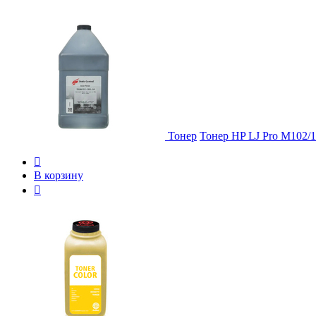
Тонер
Тонер HP LJ Pro M102

В корзину
