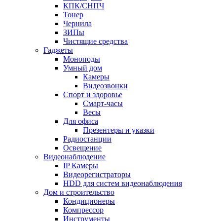
КПК/СНПЧ
Тонер
Чернила
ЗИПы
Чистящие средства
Гаджеты
Моноподы
Умный дом
Камеры
Видеозвонки
Спорт и здоровье
Смарт-часы
Весы
Для офиса
Презентеры и указки
Радиостанции
Освещение
Видеонаблюдение
IP Камеры
Видеорегистраторы
HDD для систем видеонаблюдения
Дом и строительство
Кондиционеры
Компрессор
Инструменты