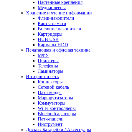
Настенные крепления
Медиаплееры
Хранение и чтение информации
Флэш-накопители
Карты памяти
Внешние накопители
Картридеры
HUB USB
Карманы HDD
Печатающая и офисная техника
МФУ
Принтеры
Телефоны
Ламинаторы
Интернет и сеть
Коннекторы
Сетевой кабель
Патч-корды
Маршрутизаторы
Коммутаторы
Wi-Fi контроллеры
Bluetooth адаптеры
Патч-панели
Инструмент
Диски / Батарейки / Аксессуары