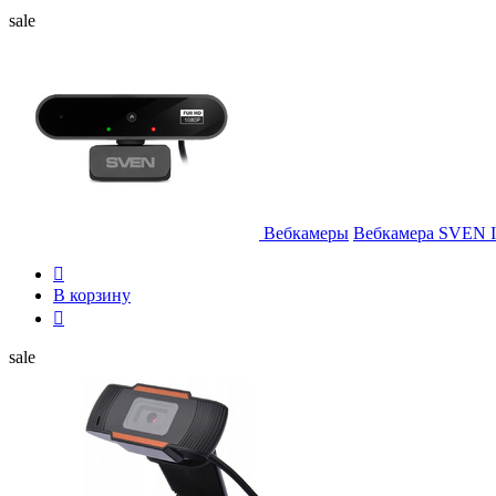
sale
Вебкамеры
Вебкамера SVEN I

В корзину

sale