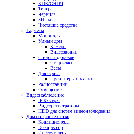
КПК/СНПЧ
Тонер
Чернила
ЗИПы
Чистящие средства
Гаджеты
Моноподы
Умный дом
Камеры
Видеозвонки
Спорт и здоровье
Смарт-часы
Весы
Для офиса
Презентеры и указки
Радиостанции
Освещение
Видеонаблюдение
IP Камеры
Видеорегистраторы
HDD для систем видеонаблюдения
Дом и строительство
Кондиционеры
Компрессор
Инструменты