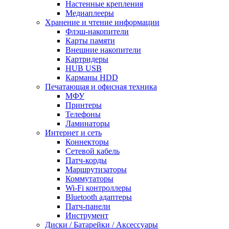
Настенные крепления
Медиаплееры
Хранение и чтение информации
Флэш-накопители
Карты памяти
Внешние накопители
Картридеры
HUB USB
Карманы HDD
Печатающая и офисная техника
МФУ
Принтеры
Телефоны
Ламинаторы
Интернет и сеть
Коннекторы
Сетевой кабель
Патч-корды
Маршрутизаторы
Коммутаторы
Wi-Fi контроллеры
Bluetooth адаптеры
Патч-панели
Инструмент
Диски / Батарейки / Аксессуары