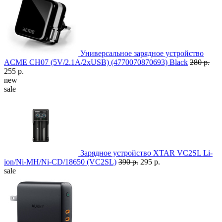
Универсальное зарядное устройство
ACME CH07 (5V/2.1A/2xUSB) (4770070870693) Black
280 р.
255 р.
new
sale
Зарядное устройство XTAR VC2SL Li-
ion/Ni-MH/Ni-CD/18650 (VC2SL)
390 р.
295 р.
sale