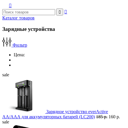



Каталог товаров
Зарядные устройства
Фильтр
Цена:
sale
Зарядное устройство everActive
AA/AAA для аккумуляторных батарей (LC200)
185 р.
160 р.
sale