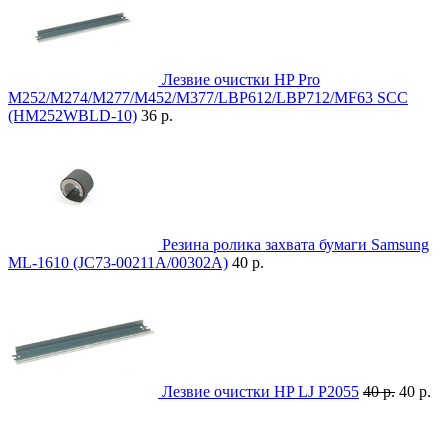
Лезвие очистки HP Pro
M252/M274/M277/M452/M377/LBP612/LBP712/MF63 SCC
(HM252WBLD-10)
36 р.
Резина ролика захвата бумаги Samsung
ML-1610 (JC73-00211A/00302A)
40 р.
Лезвие очистки HP LJ P2055
40 р.
40 р.