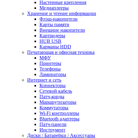
Настенные крепления
Медиаплееры
Хранение и чтение информации
Флэш-накопители
Карты памяти
Внешние накопители
Картридеры
HUB USB
Карманы HDD
Печатающая и офисная техника
МФУ
Принтеры
Телефоны
Ламинаторы
Интернет и сеть
Коннекторы
Сетевой кабель
Патч-корды
Маршрутизаторы
Коммутаторы
Wi-Fi контроллеры
Bluetooth адаптеры
Патч-панели
Инструмент
Диски / Батарейки / Аксессуары