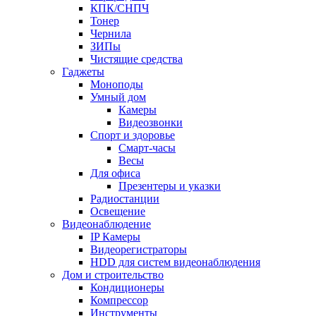
КПК/СНПЧ
Тонер
Чернила
ЗИПы
Чистящие средства
Гаджеты
Моноподы
Умный дом
Камеры
Видеозвонки
Спорт и здоровье
Смарт-часы
Весы
Для офиса
Презентеры и указки
Радиостанции
Освещение
Видеонаблюдение
IP Камеры
Видеорегистраторы
HDD для систем видеонаблюдения
Дом и строительство
Кондиционеры
Компрессор
Инструменты