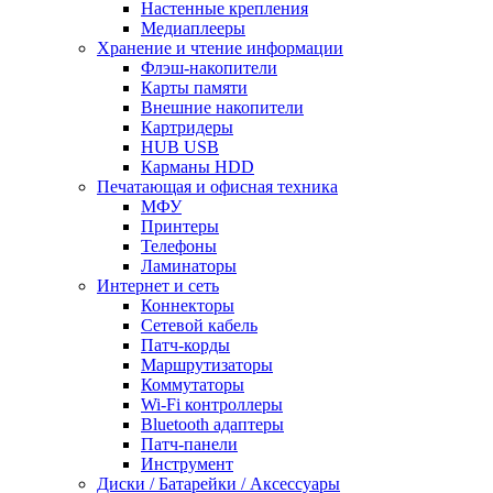
Настенные крепления
Медиаплееры
Хранение и чтение информации
Флэш-накопители
Карты памяти
Внешние накопители
Картридеры
HUB USB
Карманы HDD
Печатающая и офисная техника
МФУ
Принтеры
Телефоны
Ламинаторы
Интернет и сеть
Коннекторы
Сетевой кабель
Патч-корды
Маршрутизаторы
Коммутаторы
Wi-Fi контроллеры
Bluetooth адаптеры
Патч-панели
Инструмент
Диски / Батарейки / Аксессуары