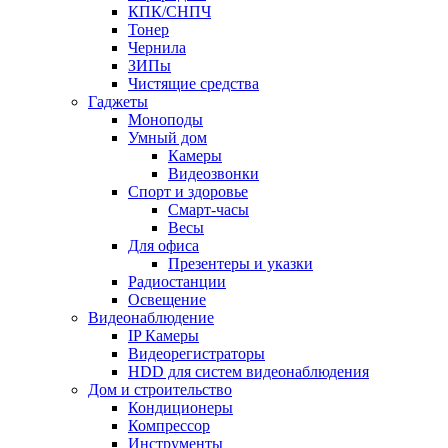
КПК/СНПЧ
Тонер
Чернила
ЗИПы
Чистящие средства
Гаджеты
Моноподы
Умный дом
Камеры
Видеозвонки
Спорт и здоровье
Смарт-часы
Весы
Для офиса
Презентеры и указки
Радиостанции
Освещение
Видеонаблюдение
IP Камеры
Видеорегистраторы
HDD для систем видеонаблюдения
Дом и строительство
Кондиционеры
Компрессор
Инструменты