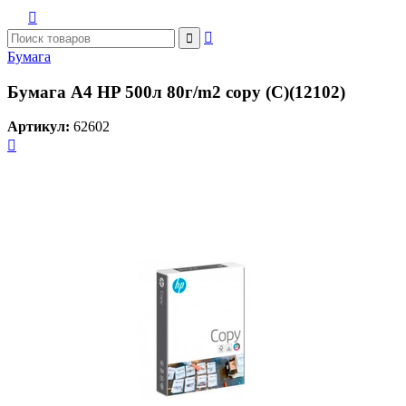



Бумага
Бумага А4 HP 500л 80г/m2 copy (C)(12102)
Артикул:
62602
