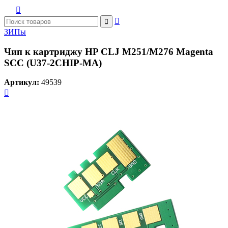



ЗИПы
Чип к картриджу HP CLJ M251/M276 Magenta
SCC (U37-2CHIP-MA)
Артикул:
49539
