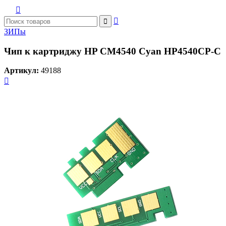



ЗИПы
Чип к картриджу HP CM4540 Cyan HP4540CP-C
Артикул:
49188
