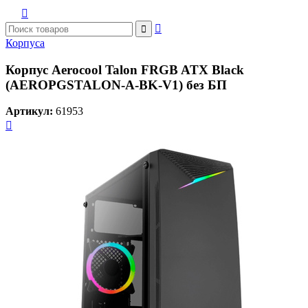



Корпуса
Корпус Aerocool Talon FRGB ATX Black
(AEROPGSTALON-A-BK-V1) без БП
Артикул:
61953
