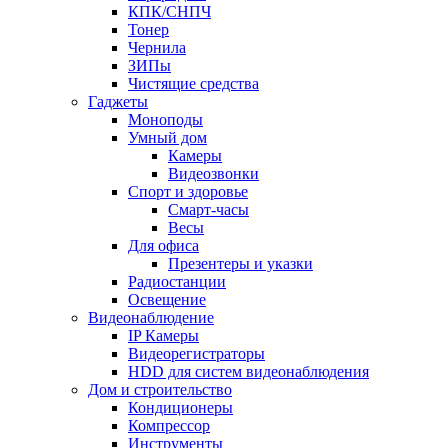
КПК/СНПЧ
Тонер
Чернила
ЗИПы
Чистящие средства
Гаджеты
Моноподы
Умный дом
Камеры
Видеозвонки
Спорт и здоровье
Смарт-часы
Весы
Для офиса
Презентеры и указки
Радиостанции
Освещение
Видеонаблюдение
IP Камеры
Видеорегистраторы
HDD для систем видеонаблюдения
Дом и строительство
Кондиционеры
Компрессор
Инструменты