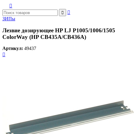



ЗИПы
Лезвие дозирующее HP LJ P1005/1006/1505
ColorWay (HP CB435A/CB436A)
Артикул:
49437
