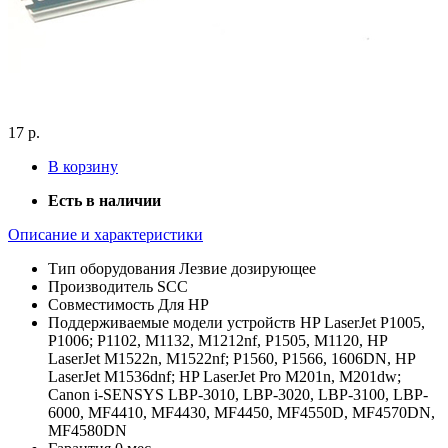
17 р.
В корзину
Есть в наличии
Описание и характеристики
Тип оборудования
Лезвие дозирующее
Производитель
SCC
Совместимость
Для HP
Поддерживаемые модели устройств
HP LaserJet P1005,
P1006; P1102, M1132, M1212nf, P1505, M1120, HP
LaserJet M1522n, M1522nf; P1560, P1566, 1606DN, HP
LaserJet M1536dnf; HP LaserJet Pro M201n, M201dw;
Canon i-SENSYS LBP-3010, LBP-3020, LBP-3100, LBP-
6000, MF4410, MF4430, MF4450, MF4550D, MF4570DN,
MF4580DN