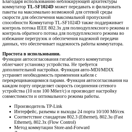
Благодаря использованию неблокирующей архитектуры
коммутатор
TL-SF1024D
может передавать и фильтровать
пакеты на максимально возможной для сетевой среды
скорости для обеспечения максимальной пропускной
способности Коммутатор TL-SF1024D также поддерживает
контроль потока IEEE 802.3x для полнодуплексного режима и
контроль обратного потока для полудуплексного режима во
избежание перегрузок и обеспечения надежной передачи
данных, что обеспечивает надежность работы коммутатора.
Простота в использовании.
Функции автосогласования гигабитного коммутатора
облегчают установку устройства. Не требуется
дополнительной настройки. Функция авто-MDI/MDIX
устраняет необходимость применения кабеля с
перекрещивающимися парами. Функция автосогласования на
каждом порту определяет скорость соединения сетевого
устройства (10 или 100 Мбит/с) и производит настройку
совместимости и оптимального режима работы.
Производитель
TP-Link
Интерфейс, разъемы и выходы
24 порта 10/100 Мб/сек
Соответствие стандартам
802.3 (Ethernet), 802.3u (Fast
Ethernet), 802.3x (Flow Control)
Метод коммутации
Store-and-Forward