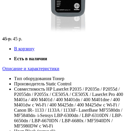
45 р.
45 р.
В корзину
Есть в наличии
Описание и характеристики
Тип оборудования
Тонер
Производитель
Static Control
Совместимость
HP LaserJet P2035 / P2035n / P2055d /
P2055dn / P2055x / CE505A / CE505X / LaserJet Pro 400
M401a / 400 M401d / 400 M401dn / 400 M401dne / 400
M401dw c Wi-Fi / 400 M425dn / 400 M425dw c Wi-Fi /
Canon IR- 1133 / 1133A / 1133iF- LaserBase MF5580dn /
MF5840dn- i-Sensys LBP-6300dn / LBP-6310DN / LBP-
6650dn / LBP-6670DN / LBP-6680x / MF5940DN /
MF5980DW c Wi-Fi