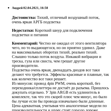
Андрей
02.04.2021, 16:58
Достоинства:
Тихий, отличный воздушный поток,
очень яркая АРГБ подсветка
Недостатки:
Короткий шнур для подключения
подсветки и питания
Комментарий:
Честно не ожидал от этого вентилятора
чего, но то выдающегося, но он приятно удивил. Даже
на максимальных оборотах тихий, реально тихий.
Слышно только поток воздуха. Никакой вибрации и
треска, гула или свиста, чем грешат другие
производители.
Подсветка очень яркая, двенадцать диодов все таки
делают что требуется. Эффекты красивые и плавные, так
как количество все таки решает.
Из минусов: провод 4pin PWM, очень короткий, без
переходника/сплиттера не достаёт до разъема. Пришлось
докупать отдельно. У 3pin ARGB есть удлинитель в
комплекте, так что это скорей плюс чем минус, но было
бы лучше если бы провода изначально были длинные.
Цена адекватная, учитывая что аналогичные модели по
производительности и шуму стоят гораздо дороже.