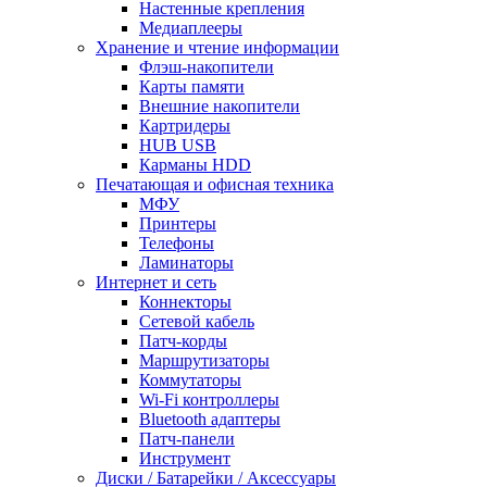
Настенные крепления
Медиаплееры
Хранение и чтение информации
Флэш-накопители
Карты памяти
Внешние накопители
Картридеры
HUB USB
Карманы HDD
Печатающая и офисная техника
МФУ
Принтеры
Телефоны
Ламинаторы
Интернет и сеть
Коннекторы
Сетевой кабель
Патч-корды
Маршрутизаторы
Коммутаторы
Wi-Fi контроллеры
Bluetooth адаптеры
Патч-панели
Инструмент
Диски / Батарейки / Аксессуары