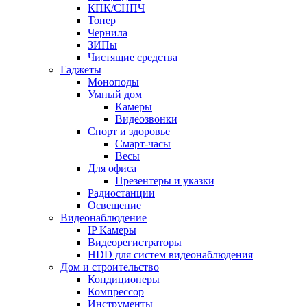
КПК/СНПЧ
Тонер
Чернила
ЗИПы
Чистящие средства
Гаджеты
Моноподы
Умный дом
Камеры
Видеозвонки
Спорт и здоровье
Смарт-часы
Весы
Для офиса
Презентеры и указки
Радиостанции
Освещение
Видеонаблюдение
IP Камеры
Видеорегистраторы
HDD для систем видеонаблюдения
Дом и строительство
Кондиционеры
Компрессор
Инструменты