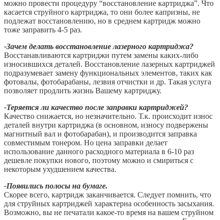
можно провести процедуру “восстановление картриджа”. Что
касается струйного картриджа, то они более капризны, не
подлежат восстановлению, но в среднем картридж можно
тоже заправить 4-5 раз.
-Зачем делать восстановление лазерного картриджа?
Восстанавливаются картриджи путем замены каких-либо
износившихся деталей. Восстановление лазерных картриджей
подразумевает замену функциональных элементов, таких как
фотовалы, фотобарабаны, лезвия отчистки и др. Такая услуга
позволяет продлить жизнь Вашему картриджу.
-Теряется ли качество после заправки картриджей?
Качество снижается, но незначительно. Т.к. происходит износ
деталей внутри картриджа (в основном, износу подвержены
магнитный вал и фотобарабан), и производится заправка
совместимым тонером. Но цена заправки делает
использование данного расходного материала в 6-10 раз
дешевле покупки нового, поэтому можно и смириться с
некоторым ухудшением качества.
-Появились полосы на бумаге.
Скорее всего, картридж заканчивается. Следует помнить, что
для струйных картриджей характерна особенность засыхания.
Возможно, вы не печатали какое-то время на вашем струйном