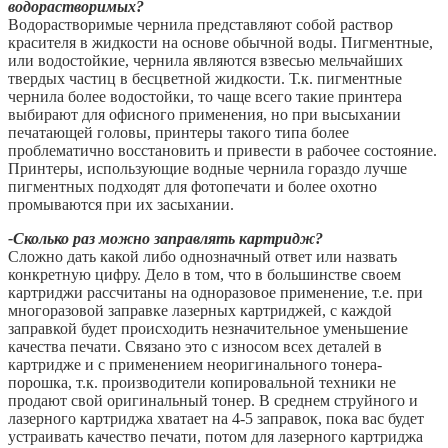
водорастворимых?
Водорастворимые чернила представляют собой раствор
красителя в жидкости на основе обычной воды. Пигментные,
или водостойкие, чернила являются взвесью мельчайших
твердых частиц в бесцветной жидкости. Т.к. пигментные
чернила более водостойки, то чаще всего такие принтера
выбирают для офисного применения, но при высыхании
печатающей головы, принтеры такого типа более
проблематично восстановить и привести в рабочее состояние.
Принтеры, использующие водные чернила гораздо лучше
пигментных подходят для фотопечати и более охотно
промываются при их засыхании.
-Сколько раз можно заправлять картридж?
Сложно дать какой либо однозначный ответ или назвать
конкретную цифру. Дело в том, что в большинстве своем
картриджи рассчитаны на одноразовое применение, т.е. при
многоразовой заправке лазерных картриджей, с каждой
заправкой будет происходить незначительное уменьшение
качества печати. Связано это с износом всех деталей в
картридже и с применением неоригинального тонера-
порошка, т.к. производители копировальной техники не
продают свой оригинальный тонер. В среднем струйного и
лазерного картриджа хватает на 4-5 заправок, пока вас будет
устраивать качество печати, потом для лазерного картриджа