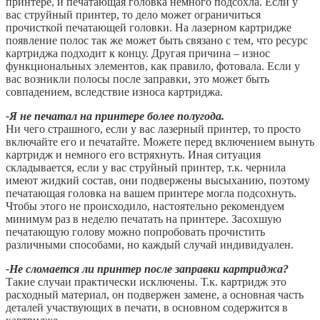
принтере, и печатающая головка немного подсохла. Если у
вас струйный принтер, то дело может ограничиться
прочисткой печатающей головки. На лазерном картридже
появление полос так же может быть связано с тем, что ресурс
картриджа подходит к концу. Другая причина – износ
функциональных элементов, как правило, фотовала. Если у
вас возникли полосы после заправки, это может быть
совпадением, вследствие износа картриджа.
-Я не печатал на принтере более полугода.
Ни чего страшного, если у вас лазерный принтер, то просто
включайте его и печатайте. Можете перед включением вынуть
картридж и немного его встряхнуть. Иная ситуация
складывается, если у вас струйный принтер, т.к. чернила
имеют жидкий состав, они подвержены высыханию, поэтому
печатающая головка на вашем принтере могла подсохнуть.
Чтобы этого не происходило, настоятельно рекомендуем
минимум раз в неделю печатать на принтере. Засохшую
печатающую голову можно попробовать прочистить
различными способами, но каждый случай индивидуален.
-Не сломается ли принтер после заправки картриджа?
Такие случаи практически исключены. Т.к. картридж это
расходный материал, он подвержен замене, а основная часть
деталей участвующих в печати, в основном содержится в