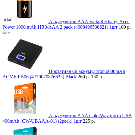
Аккумулятор AAA Varta Recharge Accu
Power 1000 mAh HR3/AAA 2 pack (4008496538621) 1шт
100 р.
sale
Портативный аккумулятор 6000mAh
ACME PB06 (4770070876633) Black
260 р.
130 р.
Аккумулятор AAA ColorWay micro USB
400mAh (CW-UBAAA-01) (2pack) 1шт
225 р.