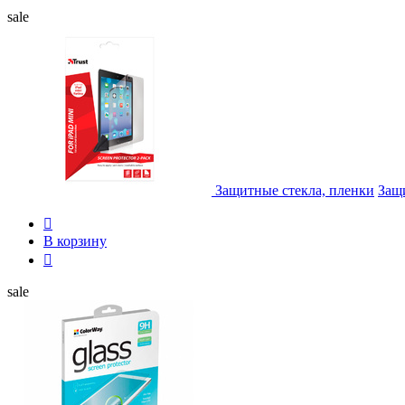
sale
Защитные стекла, пленки
Защи

В корзину

sale