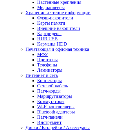
Настенные крепления
Медиаплееры
Хранение и чтение информации
Флэш-накопители
Карты памяти
Внешние накопители
Картридеры
HUB USB
Карманы HDD
Печатающая и офисная техника
МФУ
Принтеры
Телефоны
Ламинаторы
Интернет и сеть
Коннекторы
Сетевой кабель
Патч-корды
Маршрутизаторы
Коммутаторы
Wi-Fi контроллеры
Bluetooth адаптеры
Патч-панели
Инструмент
Диски / Батарейки / Аксессуары