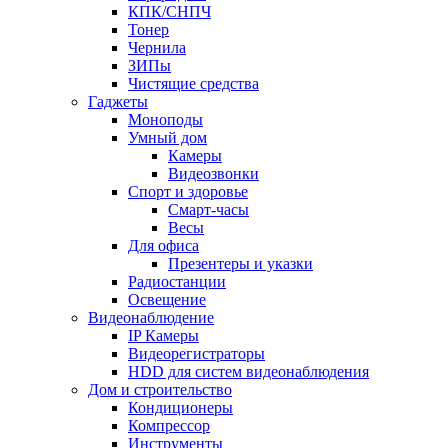
КПК/СНПЧ
Тонер
Чернила
ЗИПы
Чистящие средства
Гаджеты
Моноподы
Умный дом
Камеры
Видеозвонки
Спорт и здоровье
Смарт-часы
Весы
Для офиса
Презентеры и указки
Радиостанции
Освещение
Видеонаблюдение
IP Камеры
Видеорегистраторы
HDD для систем видеонаблюдения
Дом и строительство
Кондиционеры
Компрессор
Инструменты