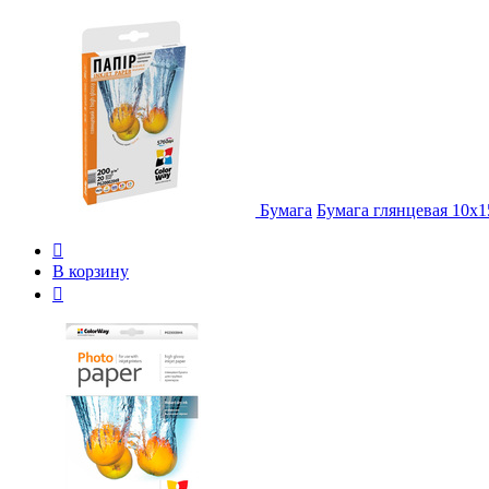
Бумага
Бумага глянцевая 10x1

В корзину
