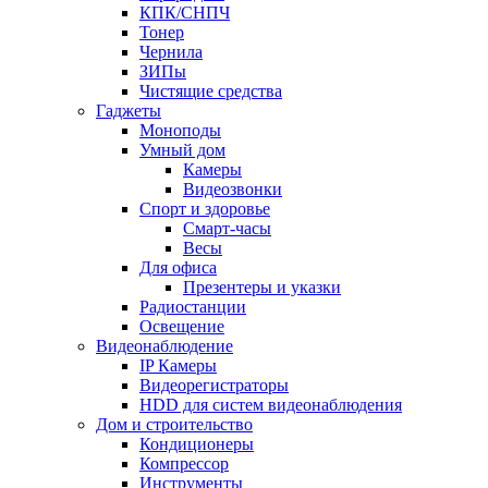
КПК/СНПЧ
Тонер
Чернила
ЗИПы
Чистящие средства
Гаджеты
Моноподы
Умный дом
Камеры
Видеозвонки
Спорт и здоровье
Смарт-часы
Весы
Для офиса
Презентеры и указки
Радиостанции
Освещение
Видеонаблюдение
IP Камеры
Видеорегистраторы
HDD для систем видеонаблюдения
Дом и строительство
Кондиционеры
Компрессор
Инструменты