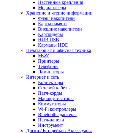
Настенные крепления
Медиаплееры
Хранение и чтение информации
Флэш-накопители
Карты памяти
Внешние накопители
Картридеры
HUB USB
Карманы HDD
Печатающая и офисная техника
МФУ
Принтеры
Телефоны
Ламинаторы
Интернет и сеть
Коннекторы
Сетевой кабель
Патч-корды
Маршрутизаторы
Коммутаторы
Wi-Fi контроллеры
Bluetooth адаптеры
Патч-панели
Инструмент
Диски / Батарейки / Аксессуары