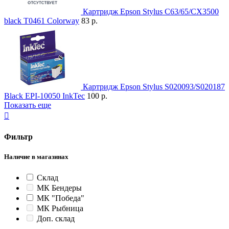
Картридж Epson Stylus C63/65/CX3500
black T0461 Colorway
83 р.
Картридж Epson Stylus S020093/S020187
Black EPI-10050 InkTec
100 р.
Показать еще

Фильтр
Наличие в магазинах
Склад
МК Бендеры
МК "Победа"
МК Рыбница
Доп. склад