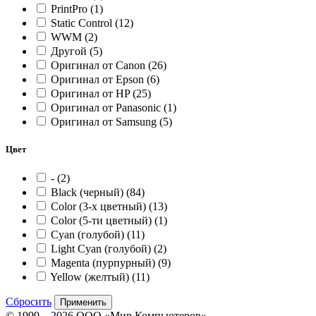
PrintPro
(1)
Static Control
(12)
WWM
(2)
Другой
(5)
Оригинал от Canon
(26)
Оригинал от Epson
(6)
Оригинал от HP
(25)
Оригинал от Panasonic
(1)
Оригинал от Samsung
(5)
Цвет
-
(2)
Black (черный)
(84)
Color (3-x цветный)
(13)
Color (5-ти цветный)
(1)
Cyan (голубой)
(11)
Light Cyan (голубой)
(2)
Magenta (пурпурный)
(9)
Yellow (желтый)
(11)
Сбросить
Применить
© 1999—2026 ООО «Мир Компьютеров»