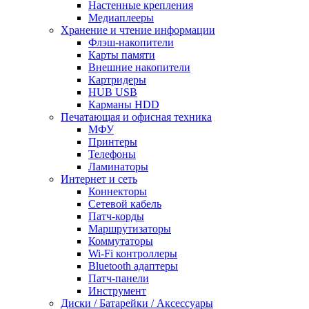
Настенные крепления
Медиаплееры
Хранение и чтение информации
Флэш-накопители
Карты памяти
Внешние накопители
Картридеры
HUB USB
Карманы HDD
Печатающая и офисная техника
МФУ
Принтеры
Телефоны
Ламинаторы
Интернет и сеть
Коннекторы
Сетевой кабель
Патч-корды
Маршрутизаторы
Коммутаторы
Wi-Fi контроллеры
Bluetooth адаптеры
Патч-панели
Инструмент
Диски / Батарейки / Аксессуары