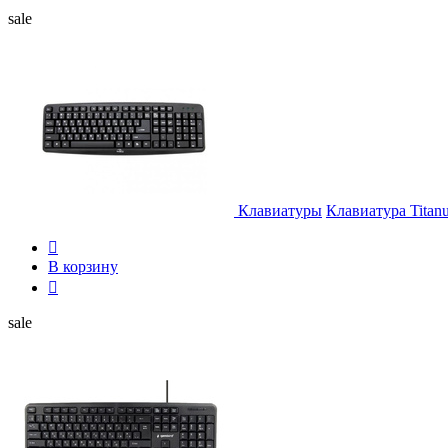
sale
Клавиатуры
Клавиатура Titan

В корзину

sale