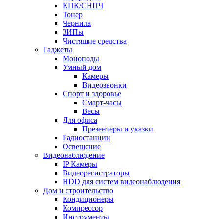
КПК/СНПЧ
Тонер
Чернила
ЗИПы
Чистящие средства
Гаджеты
Моноподы
Умный дом
Камеры
Видеозвонки
Спорт и здоровье
Смарт-часы
Весы
Для офиса
Презентеры и указки
Радиостанции
Освещение
Видеонаблюдение
IP Камеры
Видеорегистраторы
HDD для систем видеонаблюдения
Дом и строительство
Кондиционеры
Компрессор
Инструменты