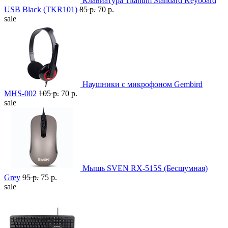
Клавиатура Titanum Standard Keyboard
USB Black (TKR101)
85 р.
70 р.
sale
Наушники с микрофоном Gembird
MHS-002
105 р.
70 р.
sale
Мышь SVEN RX-515S (Бесшумная)
Grey
95 р.
75 р.
sale