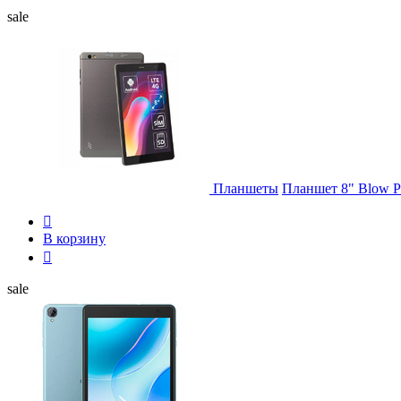
sale
Планшеты
Планшет 8" Blow P

В корзину

sale