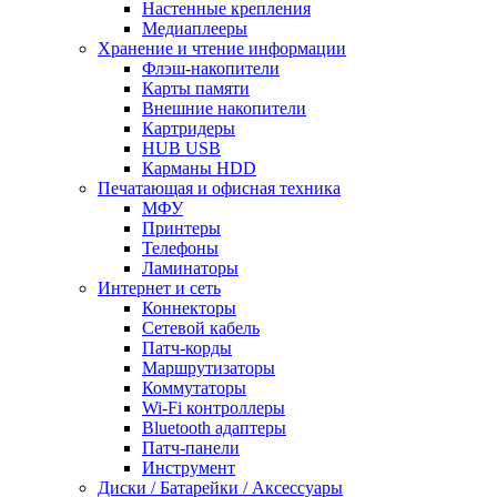
Настенные крепления
Медиаплееры
Хранение и чтение информации
Флэш-накопители
Карты памяти
Внешние накопители
Картридеры
HUB USB
Карманы HDD
Печатающая и офисная техника
МФУ
Принтеры
Телефоны
Ламинаторы
Интернет и сеть
Коннекторы
Сетевой кабель
Патч-корды
Маршрутизаторы
Коммутаторы
Wi-Fi контроллеры
Bluetooth адаптеры
Патч-панели
Инструмент
Диски / Батарейки / Аксессуары