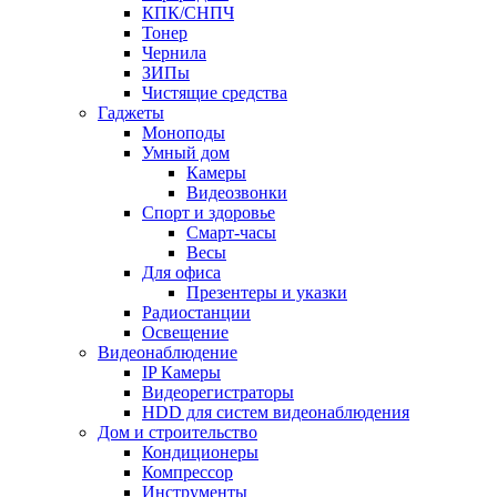
КПК/СНПЧ
Тонер
Чернила
ЗИПы
Чистящие средства
Гаджеты
Моноподы
Умный дом
Камеры
Видеозвонки
Спорт и здоровье
Смарт-часы
Весы
Для офиса
Презентеры и указки
Радиостанции
Освещение
Видеонаблюдение
IP Камеры
Видеорегистраторы
HDD для систем видеонаблюдения
Дом и строительство
Кондиционеры
Компрессор
Инструменты