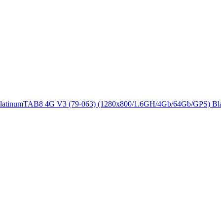
latinumTAB8 4G V3 (79-063) (1280x800/1.6GH/4Gb/64Gb/GPS) Bl