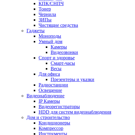
КПК/СНПЧ
Тонер
Чернила
ЗИПы
Чистящие средства
Гаджеты
Моноподы
Умный дом
Камеры
Видеозвонки
Спорт и здоровье
Смарт-часы
Весы
Для офиса
Презентеры и указки
Радиостанции
Освещение
Видеонаблюдение
IP Камеры
Видеорегистраторы
HDD для систем видеонаблюдения
Дом и строительство
Кондиционеры
Компрессор
Инструменты