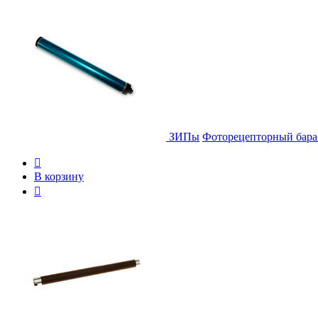
ЗИПы
Фоторецепторный бара

В корзину
