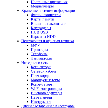
Настенные крепления
Медиаплееры
Хранение и чтение информации
Флэш-накопители
Карты памяти
Внешние накопители
Картридеры
HUB USB
Карманы HDD
Печатающая и офисная техника
МФУ
Принтеры
Телефоны
Ламинаторы
Интернет и сеть
Коннекторы
Сетевой кабель
Патч-корды
Маршрутизаторы
Коммутаторы
Wi-Fi контроллеры
Bluetooth адаптеры
Патч-панели
Инструмент
Диски / Батарейки / Аксессуары