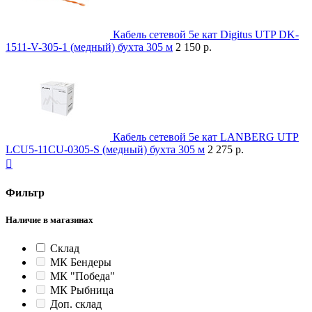
Кабель сетевой 5e кат Digitus UTP DK-
1511-V-305-1 (медный) бухта 305 м
2 150 р.
Кабель сетевой 5e кат LANBERG UTP
LCU5-11CU-0305-S (медный) бухта 305 м
2 275 р.

Фильтр
Наличие в магазинах
Склад
МК Бендеры
МК "Победа"
МК Рыбница
Доп. склад