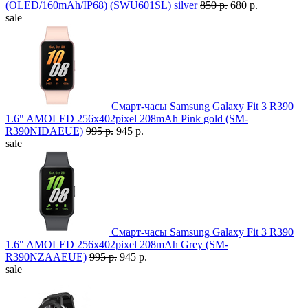
(OLED/160mAh/IP68) (SWU601SL) silver
850 р.
680 р.
sale
Смарт-часы Samsung Galaxy Fit 3 R390
1.6" AMOLED 256x402pixel 208mAh Pink gold (SM-
R390NIDAEUE)
995 р.
945 р.
sale
Смарт-часы Samsung Galaxy Fit 3 R390
1.6" AMOLED 256x402pixel 208mAh Grey (SM-
R390NZAAEUE)
995 р.
945 р.
sale