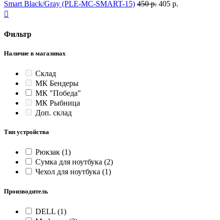
Smart Black/Gray (PLE-MC-SMART-15)
450 р.
405 р.

Фильтр
Наличие в магазинах
Склад
МК Бендеры
МК "Победа"
МК Рыбница
Доп. склад
Тип устройства
Рюкзак
(1)
Сумка для ноутбука
(2)
Чехол для ноутбука
(1)
Производитель
DELL
(1)