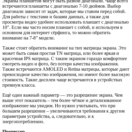
Экраны планшетов могут быть разной диагонали. Чаще всего
встречаются планшеты с диагональю 7-10 дюймов. Выбор
диагонали зависит от задач, которые мы ставим перед собой.
Для работы с текстами и базами данных, а также для
просмотра видео удобнее использовать планшет с диагональю
10”. Если мы часто носим планшет с собой, и используем в
основном для интернет сёрфинга, то можно обратить
внимание на 7-8” модели.
Также стоит обратить внимание на тип матрицы экрана. Это
может быть самая простая TN матрица, или более яркая и
красочная IPS матрица. С таким экраном гораздо комфортнее
смотреть видео и фото, без потери качества изображения.
Также встречаются AMOLED и Retina матрицы, которые дают
превосходное качество изображения, но имеют более высокую
стоимость. Такие дисплеи чаще встречаются в устройствах
премиум класса.
Ещё один важный параметр — это разрешение экрана. Чем
выше этот показатель – тем более чёткое и детализованное
изображение мы увидим. Но нужно учитывать, что при
большем разрешении – увеличиваются требования к другим
параметрам устройства, а, следовательно, и к
энергопотреблению.
Процессор