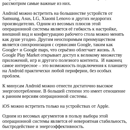
рассмотрим самые важные из них.
Android можно встретить на большинстве устройств от
Samsung, Asus, LG, Xiaomi Lenovo и других недорогих
производителях. Одним из весомых плюсов этой
операционной системы является её гибкость к настройке,
внешний вид и конфигурацию рабочего стола можно менять
как душе угодно. Другим неоспоримым преимуществом
является синхронизация с сервисами Google, таким как
Google+ и Google maps, что серьёзно облегчает жизнь. A
Google Play Market открывает доступ к великому множеству
приложений, игр и другого полезного контента. И наконец
самое интересное – это возможность подключения к планшету
на Android практически любой периферии, без особых
проблем.
К минусам Android можно отнести достаточно высокое
энергопотребление. В большей степени это имеет отношение
к ранним версиям операционной системы.
iOS можно встретить только на устройствах от Apple.
Одним из весомых аргументов в пользу выбора этой
операционной системы является её невероятная стабильность,
быстродействие и энергоэффективность.