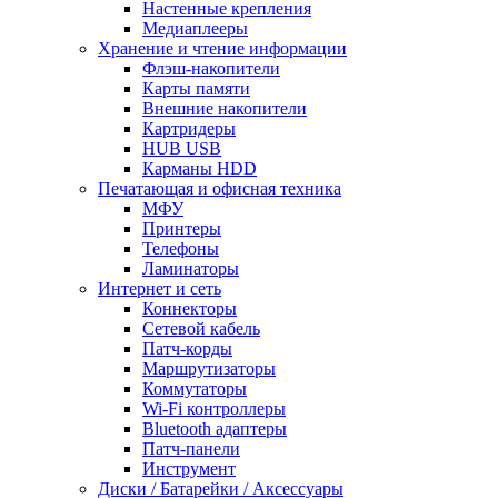
Настенные крепления
Медиаплееры
Хранение и чтение информации
Флэш-накопители
Карты памяти
Внешние накопители
Картридеры
HUB USB
Карманы HDD
Печатающая и офисная техника
МФУ
Принтеры
Телефоны
Ламинаторы
Интернет и сеть
Коннекторы
Сетевой кабель
Патч-корды
Маршрутизаторы
Коммутаторы
Wi-Fi контроллеры
Bluetooth адаптеры
Патч-панели
Инструмент
Диски / Батарейки / Аксессуары