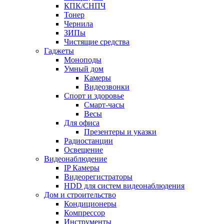
КПК/СНПЧ
Тонер
Чернила
ЗИПы
Чистящие средства
Гаджеты
Моноподы
Умный дом
Камеры
Видеозвонки
Спорт и здоровье
Смарт-часы
Весы
Для офиса
Презентеры и указки
Радиостанции
Освещение
Видеонаблюдение
IP Камеры
Видеорегистраторы
HDD для систем видеонаблюдения
Дом и строительство
Кондиционеры
Компрессор
Инструменты