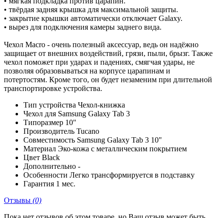
• мягкая подкладка против царапин.
• твёрдая задняя крышка для максимальной защиты.
• закрытие крышки автоматически отключает Galaxy.
• вырез для подключения камеры заднего вида.
Чехол Macro - очень полезный аксессуар, ведь он надёжно
защищает от внешних воздействий, грязи, пыли, брызг. Также
чехол поможет при ударах и падениях, смягчая удары, не
позволяя образовываться на корпусе царапинам и
потертостям. Кроме того, он будет незаменим при длительной
транспортировке устройства.
Тип устройства
Чехол-книжка
Чехол для
Samsung Galaxy Tab 3
Типоразмер
10"
Производитель
Tucano
Совместимость
Samsung Galaxy Tab 3 10"
Материал
Эко-кожа с металлическим покрытием
Цвет
Black
Дополнительно
-
Особенности
Легко трансформируется в подставку
Гарантия
1 мес.
Отзывы
(0)
Пока нет отзывов об этом товаре, но Ваш отзыв может быть