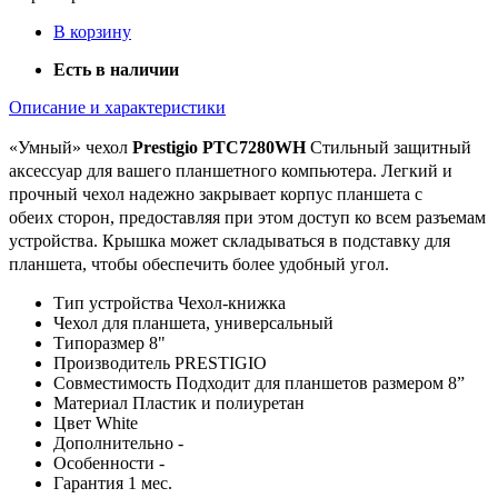
В корзину
Есть в наличии
Описание и характеристики
«Умный» чехол
Prestigio PTC7280WH
Стильный защитный
аксессуар для вашего планшетного компьютера. Легкий
и
прочный
чехол
надежно закрывает корпус
планшета
с
обеих
сторон, предоставляя при этом доступ ко всем разъемам
у
стройства. Крышка
может
складываться
в
подставку
для
планшета,
чтобы
обеспечить более удобный угол.
Тип устройства
Чехол-книжка
Чехол для
планшета, универсальный
Типоразмер
8"
Производитель
PRESTIGIO
Совместимость
Подходит для планшетов размером 8”
Материал
Пластик и полиуретан
Цвет
White
Дополнительно
-
Особенности
-
Гарантия
1 мес.