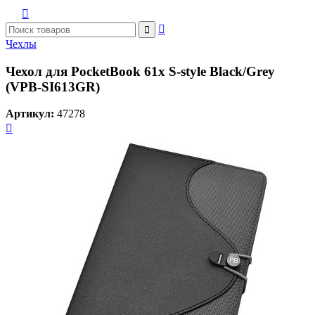



Чехлы
Чехол для PocketBook 61x S-style Black/Grey
(VPB-SI613GR)
Артикул:
47278
